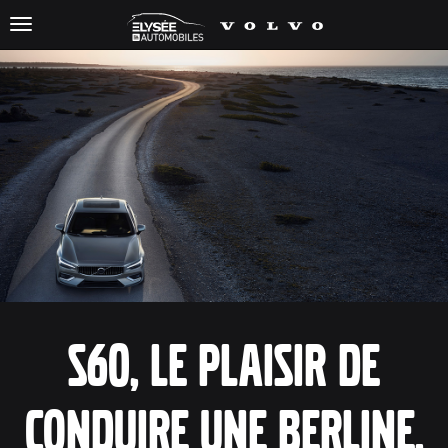
Toggle
navigation
S60, le plaisir de
conduire une berline.