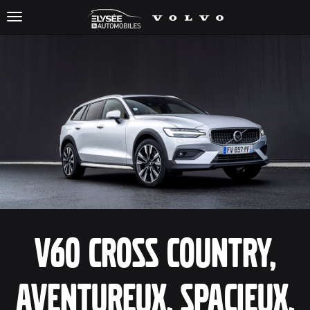
Toggle
navigation
V60 Cross Country,
aventureux, spacieux,